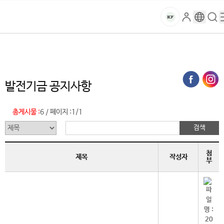
본문 바로가기
대메뉴 바로가기
하위메뉴 바로가기
스
로
구
검
건
마
그
글
색
홈
트
처음으로
글로벌건양·라운지
발전기금
발전기금 공지사항 (목록)
인
번
페
양
키
역
이
지
대
발전기금 공지사항
메
뉴
학
경
총게시물 :
6
페이지 :
1/1
/
로
교
첨
제목
작성자
부