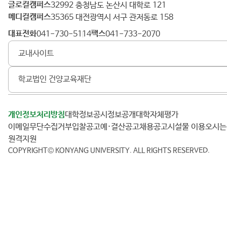
글로컬캠퍼스
건
32992 충청남도 논산시 대학로 121
메디컬캠퍼스
양
35365 대전광역시 서구 관저동로 158
대
대표전화
팩스
041-730-5114
041-733-2070
학
교내사이트
교
학교법인 건양교육재단
개인정보처리방침
대학정보공시
정보공개
대학자체평가
이메일무단수집거부
입찰공고
예·결산공고
채용공고
시설물 이용
오시
원격지원
COPYRIGHT© KONYANG UNIVERSITY.
ALL RIGHTS RESERVED.