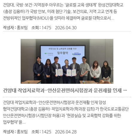
건양대, 국방·보건·지역정주 아우르는 ‘글로컬 교육 생태계’ 완성건양대학교
(총장 김용하)가 국방 안보, 미래 첨단 기술, 보건의료, 지역 고교 연계 등
전방위적인 업무협약(MOU)을 잇따라 체결하며 글로컬 대학으로서...
작성자 :
홍보팀
조회 :
1475
2026.04.30
건양대 작업치료학과-안산운전면허시험장과 운전재활 인재 양성 협약
건양대 작업치료학과-안산운전면허시험장과 운전재활 인재 양성
협약건양대학교(총장 김용하) 작업치료학과(학과장 김희)가 한국도로교통공단
안산운전면허시험장(시험단장 허용)과 ‘현장실습 및 교육협력 강화를 위한
업무협약’을...
작성자 :
홍보팀
조회 :
1425
2026.04.28