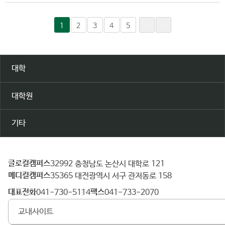
1
2
3
4
5
대학
대학원
기타
글로컬캠퍼스
건
32992 충청남도 논산시 대학로 121
메디컬캠퍼스
양
35365 대전광역시 서구 관저동로 158
대
대표전화
팩스
041-730-5114
041-733-2070
학
교내사이트
교