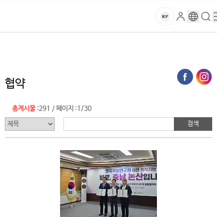
본문 바로가기
대메뉴 바로가기
하위메뉴 바로가기
스
로
구
검
건
마
그
글
색
홈
트
처음으로
글로벌건양·라운지
건양소식
협약 (목록)
인
번
페
양
키
역
이
지
대
협약
메
뉴
학
경
총게시물 :
291
페이지 :
1/30
/
로
교