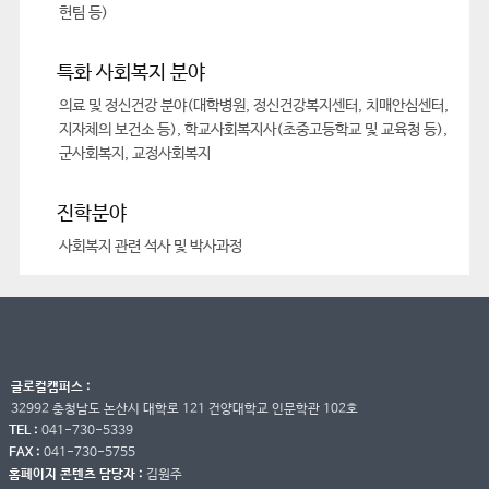
헌팀 등)
특화 사회복지 분야
의료 및 정신건강 분야(대학병원, 정신건강복지센터, 치매안심센터,
지자체의 보건소 등), 학교사회복지사(초중고등학교 및 교육청 등),
군사회복지, 교정사회복지
진학분야
사회복지 관련 석사 및 박사과정
글로컬캠퍼스 :
32992 충청남도 논산시 대학로 121 건양대학교 인문학관 102호
TEL :
041-730-5339
FAX :
041-730-5755
홈페이지 콘텐츠 담당자 :
김원주