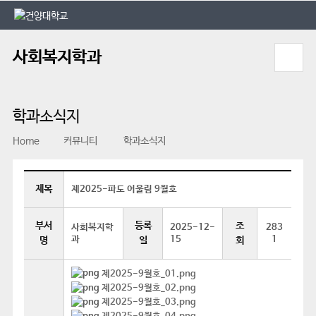
본문 바로가기
대메뉴 바로가기
사회복지학과
학과소식지
Home
커뮤니티
학과소식지
제목
제2025-파도 어울림 9월호
부서
등록
조
사회복지학
2025-12-
283
과
15
1
명
일
회
제2025-9월호_01.png
제2025-9월호_02.png
제2025-9월호_03.png