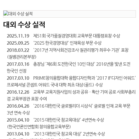
대외 수상 실적
2025.11.19
제51회 국가품질경영대회 교육부문 대통령표창 수상
2025.09.25
‘2025 한국경영대상’ 인재육성 부문 수상
2018.03.22
'2017년 지역사회건강조사 질관리평가 최우수 기관' 표창
(질병관리본부장)
2017.03.16
총장님 '제6회 도전한국인 10인 대상' 2016년을 빛낸 도전
한국인 선정
2017.03.10
PRIME창의융합대학 융합디자인학과 '2017 IF디자인 어워드'
프로페셔널 콘셉트 어워드 국내 대학 최초 대상(골드) 수상
2016.12.26
교육부 교육지원사업의 성과 공유ㆍ확산 기여 공로 사회부총리
겸 교육부장관 표창 수여
2016.04.26
'2016 대한민국 글로벌리더 시상식' 글로벌 인재 교육 부문
3년 연속 수상
2015.04.10
‘2015 대한민국 참교육대상' 4년연속 수상
(한국언론인연합회 창의융합교육부문)
2013.04.10
‘2013 대한민국 참교육 대상’ 2년연속 수상