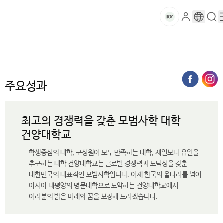
본문 바로가기
대메뉴 바로가기
하위메뉴 바로가기
스
로
구
검
건
마
그
글
색
홈
트
처음으로
대학소개
대학현황
주요성과
인
번
페
양
키
역
이
지
대
주요성과
메
뉴
학
경
최고의 경쟁력을 갖춘 모범사학 대학
로
교
건양대학교
학생중심의 대학, 구성원이 모두 만족하는 대학, 제일보다 유일을
추구하는 대학 건양대학교는 글로벌 경쟁력과 도덕성을 갖춘
대한민국의 대표적인 모범사학입니다. 이제 한국의 울타리를 넘어
아시아 태평양의 명문대학으로 도약하는 건양대학교에서
여러분의 밝은 미래와 꿈을 보장해 드리겠습니다.