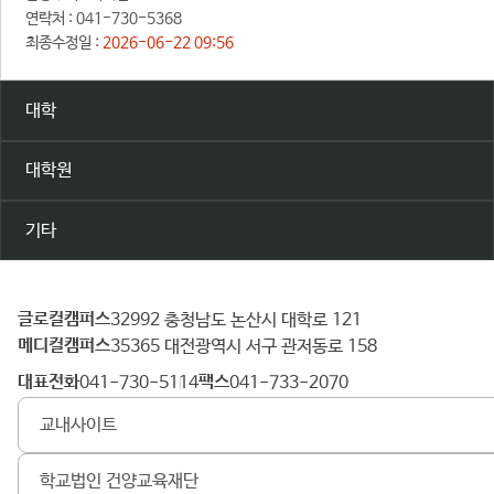
연락처 :
041-730-5368
최종수정일 :
2026-06-22 09:56
대학
대학원
기타
글로컬캠퍼스
건
32992 충청남도 논산시 대학로 121
메디컬캠퍼스
양
35365 대전광역시 서구 관저동로 158
대
대표전화
팩스
041-730-5114
041-733-2070
학
교내사이트
교
학교법인 건양교육재단