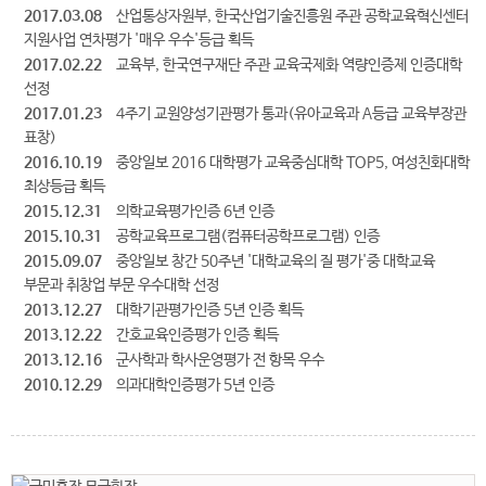
2017.03.08
산업통상자원부, 한국산업기술진흥원 주관 공학교육혁신센터
지원사업 연차평가 '매우 우수'등급 획득
2017.02.22
교육부, 한국연구재단 주관 교육국제화 역량인증제 인증대학
선정
2017.01.23
4주기 교원양성기관평가 통과(유아교육과 A등급 교육부장관
표창)
2016.10.19
중앙일보 2016 대학평가 교육중심대학 TOP5, 여성친화대학
최상등급 획득
2015.12.31
의학교육평가인증 6년 인증
2015.10.31
공학교육프로그램(컴퓨터공학프로그램) 인증
2015.09.07
중앙일보 창간 50주년 '대학교육의 질 평가'중 대학교육
부문과 취창업 부문 우수대학 선정
2013.12.27
대학기관평가인증 5년 인증 획득
2013.12.22
간호교육인증평가 인증 획득
2013.12.16
군사학과 학사운영평가 전 항목 우수
2010.12.29
의과대학인증평가 5년 인증