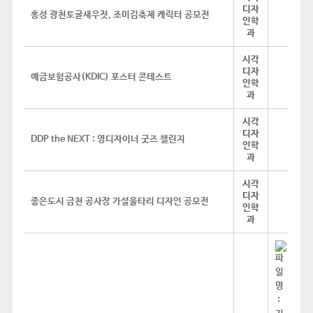
디자
홍성 광천토굴새우젓, 조미김축제 캐릭터 공모전
인학
과
시각
디자
예금보험공사(KDIC) 포스터 콘테스트
인학
과
시각
디자
DDP the NEXT : 영디자이너 굿즈 챌린지
인학
과
시각
디자
좋은도시 금천 공사장 가설울타리 디자인 공모전
인학
과