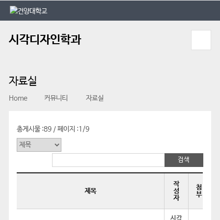
본문 바로가기
대메뉴 바로가기
시각디자인학과
자료실
Home
커뮤니티
자료실
총게시물 :
89
페이지 :
1/9
/
작
첨
제목
성
부
자
시각