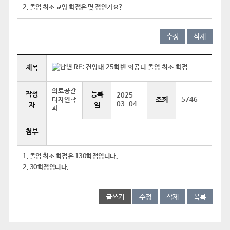
2. 졸업 최소 교양 학점은 몇 점인가요?
수정
삭제
제목
RE: 건양대 25학번 의공디 졸업 최소 학점
의료공간
작성
등록
2025-
조회
디자인학
5746
03-04
자
일
과
첨부
1. 졸업 최소 학점은 130학점입니다.
2. 30학점입니다.
글쓰기
수정
삭제
목록