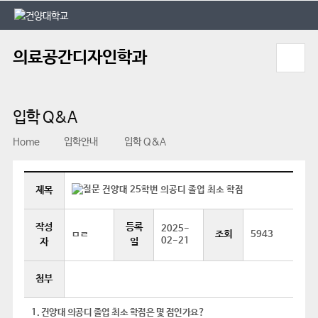
본문 바로가기
대메뉴 바로가기
의료공간디자인학과
입학 Q&A
Home
입학안내
입학 Q&A
제목
건양대 25학번 의공디 졸업 최소 학점
작성
등록
2025-
조회
ㅁㄹ
5943
02-21
자
일
첨부
1. 건양대 의공디 졸업 최소 학점은 몇 점인가요?