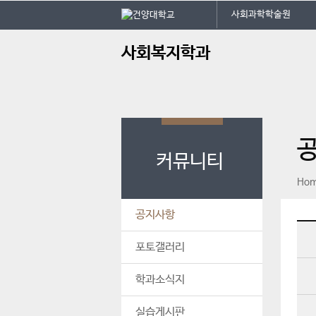
본문 바로가기
대메뉴 바로가기
사회과학학술원
주
사회복지학과
메
뉴
커뮤니티
페이스북
인스타그램
print
Ho
공지사항
포토갤러리
학과소식지
실습게시판