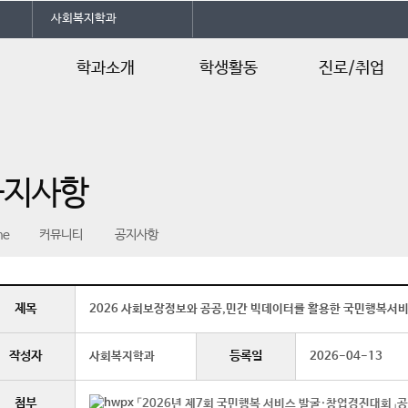
사회복지학과
학과소개
학생활동
진로/취업
인사말
학생회소개
진로및자격증
학과소개
동아리소개
취업정보
공지사항
교수소개
학과 SNS
학사일정
me
커뮤니티
공지사항
교육과정
교과목소개
찾아오시는길
제목
2026 사회보장정보와 공공,민간 빅데이터를 활용한 국민행복서
작성자
등록일
사회복지학과
2026-04-13
첨부
「2026년 제7회 국민행복 서비스 발굴·창업경진대회」공