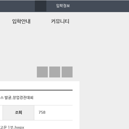
사
입학정보
이
트
맵
입학안내
커뮤니티
학과 입학안내
공지사항
학과 입학Q&A
포토갤러리
입학안내
학과소식지
입학Q&A
실습게시판
자료실
언론속의 건양
비스 발굴,창업경진대회
조회
758
고문 1부.hwpx