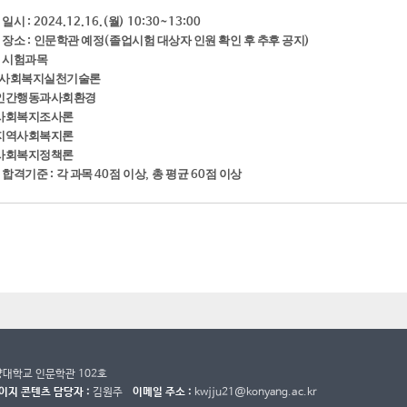
일시
월
.
: 2024.12.16.(
) 10:30~13:00
장소
인문학관 예정
졸업시험 대상자 인원 확인 후 추후 공지
.
:
(
)
시험과목
.
사회복지실천기술론
 인간행동과사회환경
 사회복지조사론
 지역사회복지론
 사회복지정책론
합격기준
각 과목
점 이상
총 평균
점 이상
.
:
40
,
60
건양대학교 인문학관 102호
이지 콘텐츠 담당자 :
김원주
이메일 주소 :
kwjju21@konyang.ac.kr