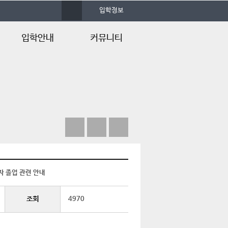
사
입학정보
이
트
맵
입학안내
커뮤니티
학과 입학안내
공지사항
학과 입학Q&A
포토갤러리
입학안내
학과소식지
입학Q&A
실습게시판
자료실
언론속의 건양
자 졸업 관련 안내
조회
4970